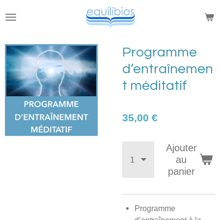
Passer
au
contenu
principal
Programme
d’entraînemen
t méditatif
35,00 €
Ajouter
au
panier
Programme